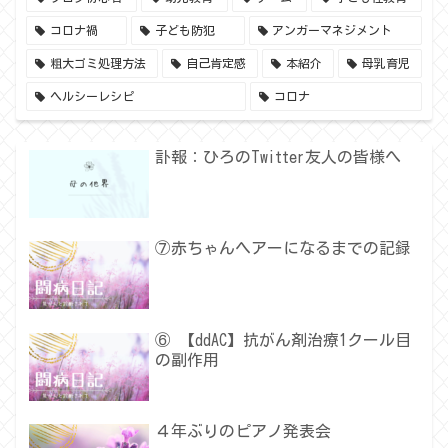
コロナ禍
子ども防犯
アンガーマネジメント
粗大ゴミ処理方法
自己肯定感
本紹介
母乳育児
ヘルシーレシピ
コロナ
訃報：ひろのTwitter友人の皆様へ
⑦赤ちゃんヘアーになるまでの記録
⑥ 【ddAC】抗がん剤治療1クール目
の副作用
４年ぶりのピアノ発表会