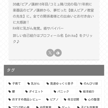
36歳/ピアノ講師16年目/コミュ障/2児の母/11年前に
楽器店のピアノ講師から、夢だった【個人ピアノ教室
の先生】に。全ての関係者様との出会いとお付き合い
に大感謝！
R4年に乳がん発覚。癌サバイバー
詳しい自己紹介はプロフィール名【chika】をクリッ
ク♪
タグ
子育て
乳がん
発達ゆっくり息子
のんびり娘
鬱
ダイエット
パニック
絵本紹介
おすすめ商品レビュー
ピアノ
帝王切開
心の整理
ブログ初心者
幼児教育
ゲーム
子ども性教育