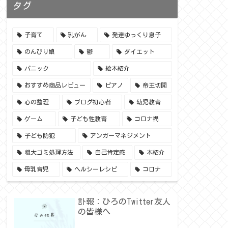
タグ
子育て
乳がん
発達ゆっくり息子
のんびり娘
鬱
ダイエット
パニック
絵本紹介
おすすめ商品レビュー
ピアノ
帝王切開
心の整理
ブログ初心者
幼児教育
ゲーム
子ども性教育
コロナ禍
子ども防犯
アンガーマネジメント
粗大ゴミ処理方法
自己肯定感
本紹介
母乳育児
ヘルシーレシピ
コロナ
訃報：ひろのTwitter友人
の皆様へ