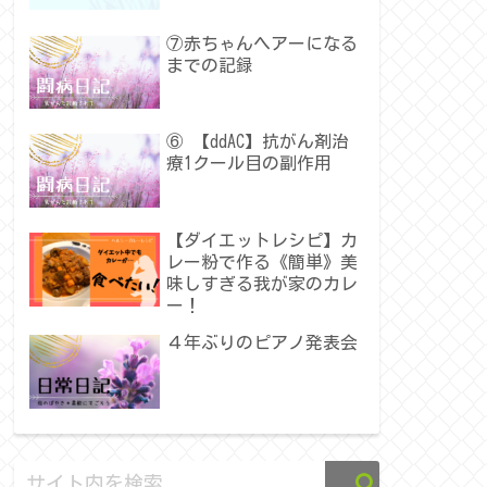
⑦赤ちゃんヘアーになる
までの記録
⑥ 【ddAC】抗がん剤治
療1クール目の副作用
【ダイエットレシピ】カ
レー粉で作る《簡単》美
味しすぎる我が家のカレ
ー！
４年ぶりのピアノ発表会