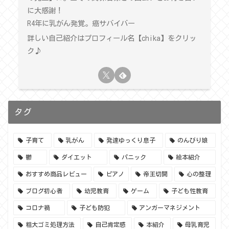
に大感謝！
R4年に乳がん発覚。癌サバイバー
詳しい自己紹介はプロフィール名【chika】をクリッ
ク♪
タグ
子育て
乳がん
発達ゆっくり息子
のんびり娘
鬱
ダイエット
パニック
絵本紹介
おすすめ商品レビュー
ピアノ
帝王切開
心の整理
ブログ初心者
幼児教育
ゲーム
子ども性教育
コロナ禍
子ども防犯
アンガーマネジメント
粗大ゴミ処理方法
自己肯定感
本紹介
母乳育児