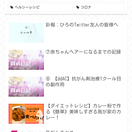
ヘルシーレシピ
コロナ
訃報：ひろのTwitter友人の皆様へ
⑦赤ちゃんヘアーになるまでの記録
⑥ 【ddAC】抗がん剤治療1クール目
の副作用
【ダイエットレシピ】カレー粉で作
る《簡単》美味しすぎる我が家のカ
レー！