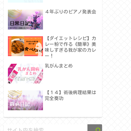
４年ぶりのピアノ発表会
【ダイエットレシピ】カ
レー粉で作る《簡単》美
味しすぎる我が家のカレ
ー！
乳がんまとめ
【１４】術後病理結果は
完全奏功