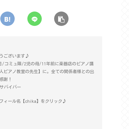
うございます♪
年目/コミュ障/2児の母/11年前に楽器店のピアノ講
人ピアノ教室の先生】に。全ての関係者様との出
感謝！
癌サバイバー
ィール名【chika】をクリック♪