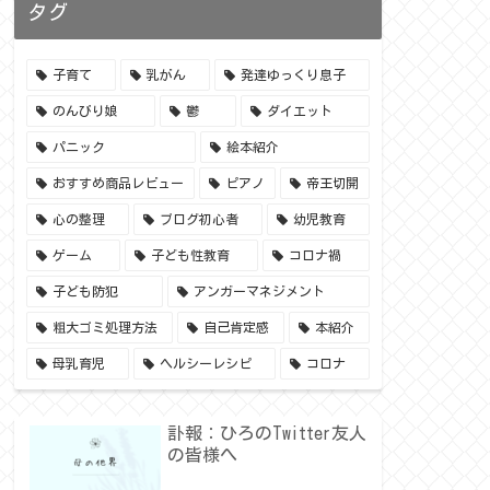
タグ
子育て
乳がん
発達ゆっくり息子
のんびり娘
鬱
ダイエット
パニック
絵本紹介
おすすめ商品レビュー
ピアノ
帝王切開
心の整理
ブログ初心者
幼児教育
ゲーム
子ども性教育
コロナ禍
子ども防犯
アンガーマネジメント
粗大ゴミ処理方法
自己肯定感
本紹介
母乳育児
ヘルシーレシピ
コロナ
訃報：ひろのTwitter友人
の皆様へ