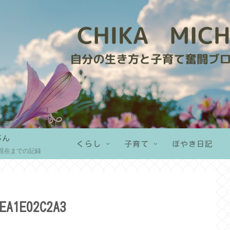
がん
くらし
子育て
ぼやき日記
現在までの記録
EA1E02C2A3