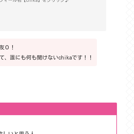
ィール名【chika】をクリック♪
友０！
、誰にも何も聞けないchikaです！！
欲しいと思う人