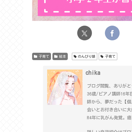
子育て
絵本
のんびり娘
子育て
chika
ブログ閲覧、ありがと
36歳/ピアノ講師16
師から、夢だった【個
会いとお付き合いに大
R4年に乳がん発覚。