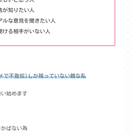
法が知りたい人
アルな意見を聞きたい人
聞ける相手がいない人
メで不登校)しか残っ
てい
ない親な私
通い始めます
浮かばない為