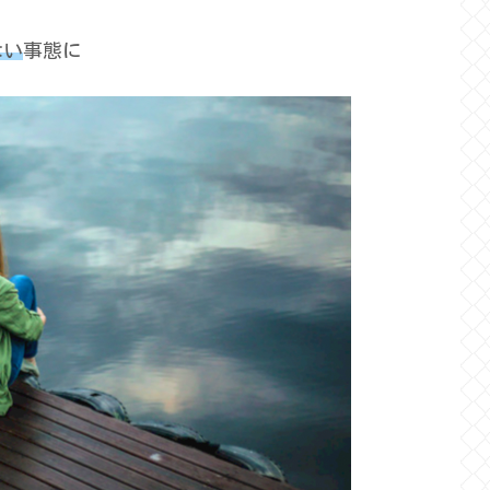
ない
事態に