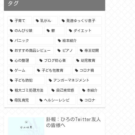
タグ
子育て
乳がん
発達ゆっくり息子
のんびり娘
鬱
ダイエット
パニック
絵本紹介
おすすめ商品レビュー
ピアノ
帝王切開
心の整理
ブログ初心者
幼児教育
ゲーム
子ども性教育
コロナ禍
子ども防犯
アンガーマネジメント
粗大ゴミ処理方法
自己肯定感
本紹介
母乳育児
ヘルシーレシピ
コロナ
訃報：ひろのTwitter友人
の皆様へ