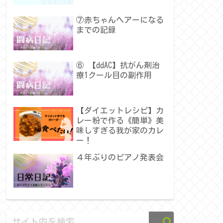
⑦赤ちゃんヘアーになる
までの記録
⑥ 【ddAC】抗がん剤治
療1クール目の副作用
【ダイエットレシピ】カ
レー粉で作る《簡単》美
味しすぎる我が家のカレ
ー！
４年ぶりのピアノ発表会