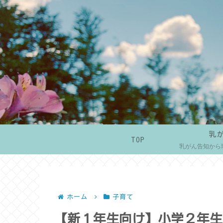
乳
TOP
乳がん告知から
ホーム
子育て
【新１年生向け】小学２年生