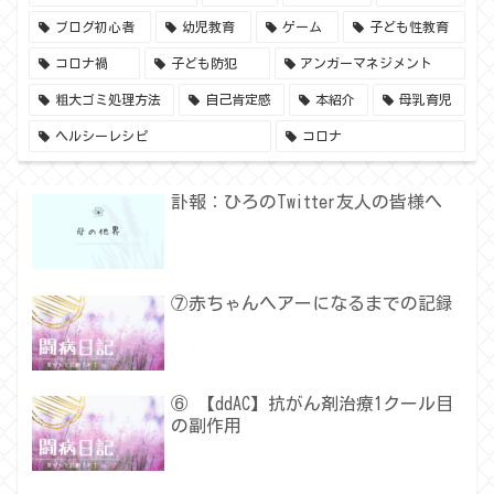
ブログ初心者
幼児教育
ゲーム
子ども性教育
コロナ禍
子ども防犯
アンガーマネジメント
粗大ゴミ処理方法
自己肯定感
本紹介
母乳育児
ヘルシーレシピ
コロナ
訃報：ひろのTwitter友人の皆様へ
⑦赤ちゃんヘアーになるまでの記録
⑥ 【ddAC】抗がん剤治療1クール目
の副作用