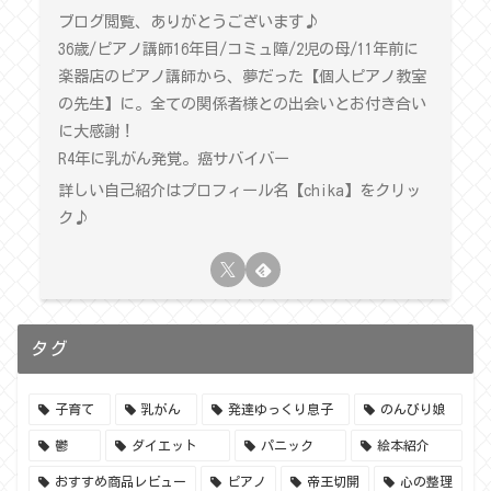
ブログ閲覧、ありがとうございます♪
36歳/ピアノ講師16年目/コミュ障/2児の母/11年前に
楽器店のピアノ講師から、夢だった【個人ピアノ教室
の先生】に。全ての関係者様との出会いとお付き合い
に大感謝！
R4年に乳がん発覚。癌サバイバー
詳しい自己紹介はプロフィール名【chika】をクリッ
ク♪
タグ
子育て
乳がん
発達ゆっくり息子
のんびり娘
鬱
ダイエット
パニック
絵本紹介
おすすめ商品レビュー
ピアノ
帝王切開
心の整理