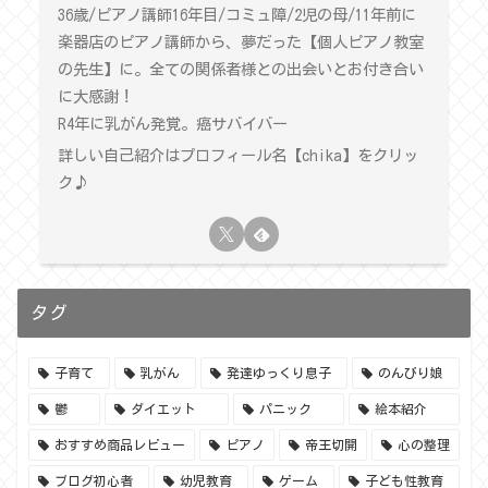
36歳/ピアノ講師16年目/コミュ障/2児の母/11年前に
楽器店のピアノ講師から、夢だった【個人ピアノ教室
の先生】に。全ての関係者様との出会いとお付き合い
に大感謝！
R4年に乳がん発覚。癌サバイバー
詳しい自己紹介はプロフィール名【chika】をクリッ
ク♪
タグ
子育て
乳がん
発達ゆっくり息子
のんびり娘
鬱
ダイエット
パニック
絵本紹介
おすすめ商品レビュー
ピアノ
帝王切開
心の整理
ブログ初心者
幼児教育
ゲーム
子ども性教育