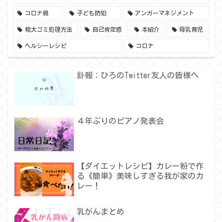
コロナ禍
子ども防犯
アンガーマネジメント
粗大ゴミ処理方法
自己肯定感
本紹介
母乳育児
ヘルシーレシピ
コロナ
訃報：ひろのTwitter友人の皆様へ
４年ぶりのピアノ発表会
【ダイエットレシピ】カレー粉で作
る《簡単》美味しすぎる我が家のカ
レー！
乳がんまとめ