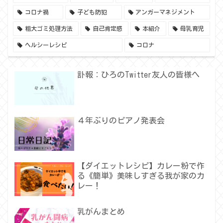
コロナ禍
子ども防犯
アンガーマネジメント
粗大ゴミ処理方法
自己肯定感
本紹介
母乳育児
ヘルシーレシピ
コロナ
訃報：ひろのTwitter友人の皆様へ
４年ぶりのピアノ発表会
【ダイエットレシピ】カレー粉で作
る《簡単》美味しすぎる我が家のカ
レー！
乳がんまとめ