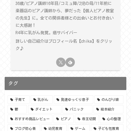
36歳/ピアノ講師16年目/コミュ障/2児の母/11年前に
楽器店のピアノ講師から、夢だった【個人ピアノ教室
の先生】に。全ての関係者様との出会いとお付き合い
に大感謝！
R4年に乳がん発覚。癌サバイバー
詳しい自己紹介はプロフィール名【chika】をクリッ
ク♪
タグ
子育て
乳がん
発達ゆっくり息子
のんびり娘
鬱
ダイエット
パニック
絵本紹介
おすすめ商品レビュー
ピアノ
帝王切開
心の整理
ブログ初心者
幼児教育
ゲーム
子ども性教育