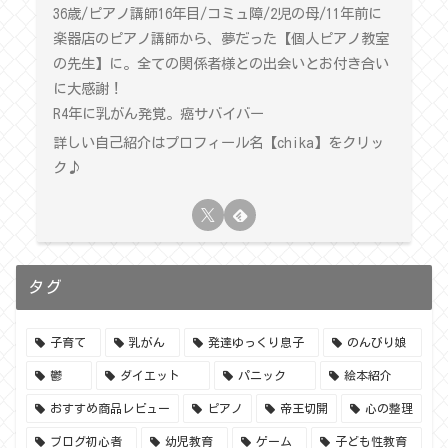
36歳/ピアノ講師16年目/コミュ障/2児の母/11年前に
楽器店のピアノ講師から、夢だった【個人ピアノ教室
の先生】に。全ての関係者様との出会いとお付き合い
に大感謝！
R4年に乳がん発覚。癌サバイバー
詳しい自己紹介はプロフィール名【chika】をクリッ
ク♪
タグ
子育て
乳がん
発達ゆっくり息子
のんびり娘
鬱
ダイエット
パニック
絵本紹介
おすすめ商品レビュー
ピアノ
帝王切開
心の整理
ブログ初心者
幼児教育
ゲーム
子ども性教育