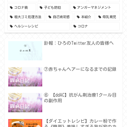
コロナ禍
子ども防犯
アンガーマネジメント
粗大ゴミ処理方法
自己肯定感
本紹介
母乳育児
ヘルシーレシピ
コロナ
訃報：ひろのTwitter友人の皆様へ
⑦赤ちゃんヘアーになるまでの記録
⑥ 【ddAC】抗がん剤治療1クール目
の副作用
【ダイエットレシピ】カレー粉で作
る《簡単》美味しすぎる我が家のカ