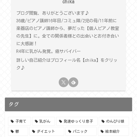
chika
ブログ閲覧、ありがとうございます♪
36歳/ピアノ講師16年目/コミュ障/2児の母/11年前に
楽器店のピアノ講師から、夢だった【個人ピアノ教室
の先生】に。全ての関係者様との出会いとお付き合い
に大感謝！
R4年に乳がん発覚。癌サバイバー
詳しい自己紹介はプロフィール名【chika】をクリッ
ク♪
タグ
子育て
乳がん
発達ゆっくり息子
のんびり娘
鬱
ダイエット
パニック
絵本紹介