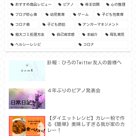
おすすめ商品レビュー
ピアノ
帝王切開
心の整理
ブログ初心者
幼児教育
ゲーム
子ども性教育
コロナ禍
子ども防犯
アンガーマネジメント
粗大ゴミ処理方法
自己肯定感
本紹介
母乳育児
ヘルシーレシピ
コロナ
訃報：ひろのTwitter友人の皆様へ
４年ぶりのピアノ発表会
【ダイエットレシピ】カレー粉で作
る《簡単》美味しすぎる我が家のカ
レー！