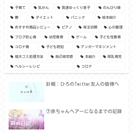
子育て
乳がん
発達ゆっくり息子
のんびり娘
鬱
ダイエット
パニック
絵本紹介
おすすめ商品レビュー
ピアノ
帝王切開
心の整理
ブログ初心者
幼児教育
ゲーム
子ども性教育
コロナ禍
子ども防犯
アンガーマネジメント
粗大ゴミ処理方法
自己肯定感
本紹介
母乳育児
ヘルシーレシピ
コロナ
訃報：ひろのTwitter友人の皆様へ
⑦赤ちゃんヘアーになるまでの記録