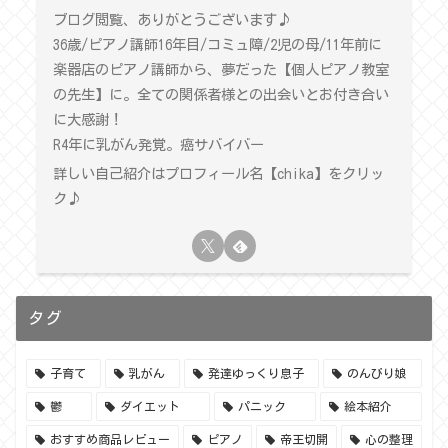
ブログ閲覧、ありがとうございます♪
36歳/ピアノ講師16年目/コミュ障/2児の母/11年前に
楽器店のピアノ講師から、夢だった【個人ピアノ教室
の先生】に。全ての関係者様との出会いとお付き合い
に大感謝！
R4年に乳がん発覚。癌サバイバー
詳しい自己紹介はプロフィール名【chika】をクリッ
ク♪
タグ
子育て
乳がん
発達ゆっくり息子
のんびり娘
鬱
ダイエット
パニック
絵本紹介
おすすめ商品レビュー
ピアノ
帝王切開
心の整理