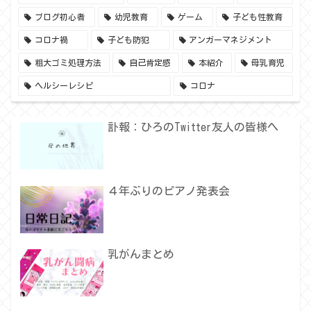
ブログ初心者
幼児教育
ゲーム
子ども性教育
コロナ禍
子ども防犯
アンガーマネジメント
粗大ゴミ処理方法
自己肯定感
本紹介
母乳育児
ヘルシーレシピ
コロナ
訃報：ひろのTwitter友人の皆様へ
４年ぶりのピアノ発表会
乳がんまとめ