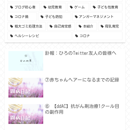
ブログ初心者
幼児教育
ゲーム
子ども性教育
コロナ禍
子ども防犯
アンガーマネジメント
粗大ゴミ処理方法
自己肯定感
本紹介
母乳育児
ヘルシーレシピ
コロナ
訃報：ひろのTwitter友人の皆様へ
⑦赤ちゃんヘアーになるまでの記録
⑥ 【ddAC】抗がん剤治療1クール目
の副作用