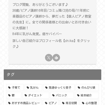
ブログ閲覧、ありがとうございます♪
36歳/ピアノ講師16年目/コミュ障/2児の母/11年前に
楽器店のピアノ講師から、夢だった【個人ピアノ教室
の先生】に。全ての関係者様との出会いとお付き合い
に大感謝！
R4年に乳がん発覚。癌サバイバー
詳しい自己紹介はプロフィール名【chika】をクリッ
ク♪
タグ
子育て
乳がん
発達ゆっくり息子
のんびり娘
鬱
ダイエット
パニック
絵本紹介
おすすめ商品レビュー
ピアノ
帝王切開
心の整理