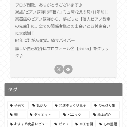
ブログ閲覧、ありがとうございます♪
36歳/ピアノ講師16年目/コミュ障/2児の母/11年前に
楽器店のピアノ講師から、夢だった【個人ピアノ教室
の先生】に。全ての関係者様との出会いとお付き合い
に大感謝！
R4年に乳がん発覚。癌サバイバー
詳しい自己紹介はプロフィール名【chika】をクリッ
ク♪
タグ
子育て
乳がん
発達ゆっくり息子
のんびり娘
鬱
ダイエット
パニック
絵本紹介
おすすめ商品レビュー
ピアノ
帝王切開
心の整理