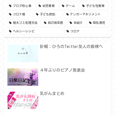
ブログ初心者
幼児教育
ゲーム
子ども性教育
コロナ禍
子ども防犯
アンガーマネジメント
粗大ゴミ処理方法
自己肯定感
本紹介
母乳育児
ヘルシーレシピ
コロナ
訃報：ひろのTwitter友人の皆様へ
４年ぶりのピアノ発表会
乳がんまとめ