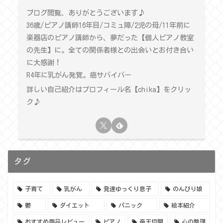
ブログ閲覧、ありがとうございます♪
36歳/ピアノ講師16年目/コミュ障/2児の母/11年前に
楽器店のピアノ講師から、夢だった【個人ピアノ教室
の先生】に。全ての関係者様との出会いとお付き合い
に大感謝！
R4年に乳がん発覚。癌サバイバー
詳しい自己紹介はプロフィール名【chika】をクリッ
ク♪
タグ
子育て
乳がん
発達ゆっくり息子
のんびり娘
鬱
ダイエット
パニック
絵本紹介
おすすめ商品レビュー
ピアノ
帝王切開
心の整理