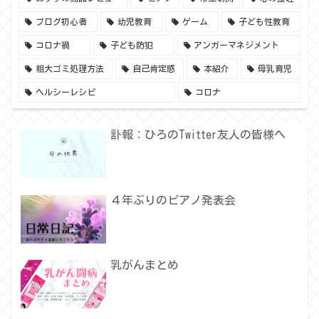
ブログ初心者
幼児教育
ゲーム
子ども性教育
コロナ禍
子ども防犯
アンガーマネジメント
粗大ゴミ処理方法
自己肯定感
本紹介
母乳育児
ヘルシーレシピ
コロナ
訃報：ひろのTwitter友人の皆様へ
４年ぶりのピアノ発表会
乳がんまとめ