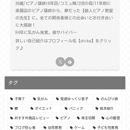
36歳/ピアノ講師16年目/コミュ障/2児の母/11年前に
楽器店のピアノ講師から、夢だった【個人ピアノ教室
の先生】に。全ての関係者様との出会いとお付き合い
に大感謝！
R4年に乳がん発覚。癌サバイバー
詳しい自己紹介はプロフィール名【chika】をクリッ
ク♪
タグ
子育て
乳がん
発達ゆっくり息子
のんびり娘
鬱
ダイエット
パニック
絵本紹介
おすすめ商品レビュー
ピアノ
帝王切開
心の整理
ブログ初心者
幼児教育
ゲーム
子ども性教育