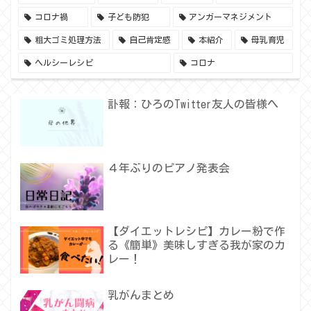
コロナ禍
子ども防犯
アンガーマネジメント
粗大ゴミ処理方法
自己肯定感
本紹介
母乳育児
ヘルシーレシピ
コロナ
訃報：ひろのTwitter友人の皆様へ
４年ぶりのピアノ発表会
【ダイエットレシピ】カレー粉で作
る《簡単》美味しすぎる我が家のカ
レー！
乳がんまとめ