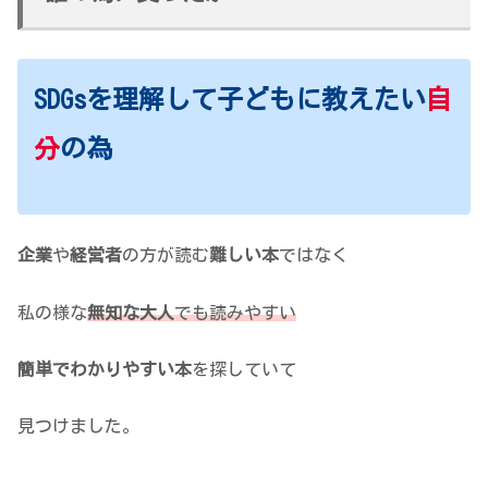
SDGsを理解して子どもに教えたい
自
分
の為
企業
や
経営者
の方が読む
難しい本
ではなく
私の様な
無知な大人
でも読みやすい
簡単でわかりやすい本
を探していて
見つけました。