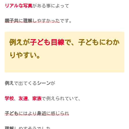
リアルな写真
がある事によって
親子共
に
理解
しやすかった
です。
例えが
子ども目線
で、子どもにわか
りやすい。
例え
で出てくる
シーン
が
学校
、
友達
、
家族
で例えられていて、
子ども
にはより
身近
に感じられ
理解
しやすそうでした。