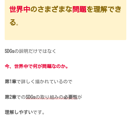
世界中
のさまざまな
問題
を理解でき
る
。
SDGs
の説明だけではなく
今、世界中で何が問題なのか。
第1章
で詳しく描かれているので
第2章
での
SDGs
の取り組みの
必要性
が
理解しやすい
です。