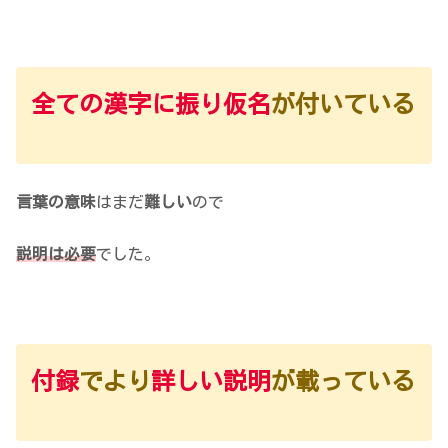
全ての漢字に振り仮名
が付いている
言葉の意味
はまだ
難しい
ので
説明は必要
でした。
付録
でより
詳しい説明
が載っている