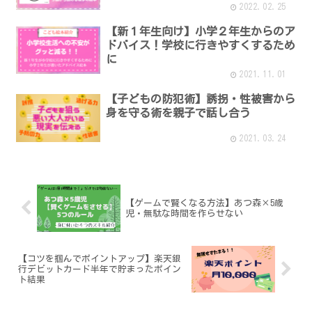
2022.02.25
【新１年生向け】小学２年生からのア
ドバイス！学校に行きやすくするため
に
2021.11.01
【子どもの防犯術】誘拐・性被害から
身を守る術を親子で話し合う
2021.03.24
【ゲームで賢くなる方法】あつ森×5歳
児・無駄な時間を作らせない
【コツを掴んでポイントアップ】楽天銀
行デビットカード半年で貯まったポイン
ト結果