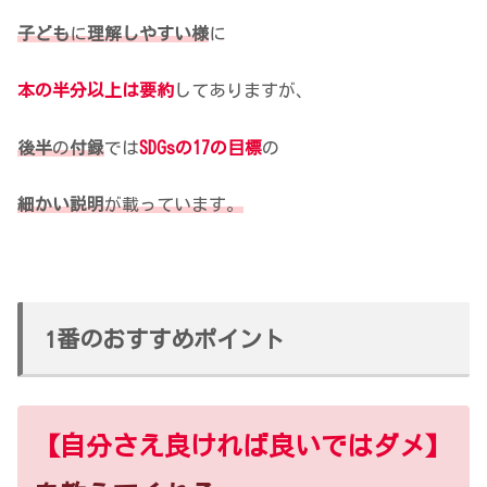
子ども
に
理解しやすい様
に
本の半分以上は要約
してありますが、
後半
の
付録
では
SDGsの17の目標
の
細かい説明
が載っています。
1番のおすすめポイント
【自分さえ良ければ良いではダメ】