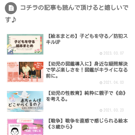
コチラの記事も読んで頂けると嬉しいで
す♪
【絵本まとめ】子どもを守る／防犯ス
キルUP
2023.03.07
【幼児の図鑑導入に】身近な疑問解決
で学ぶ楽しさを！図鑑がキライになる
前に。
2021.04.03
【幼児の性教育】純粋に親子で《命》
を考える。
2021.03.23
【戦争】戦争を直感で感じられる絵本
《３歳から》