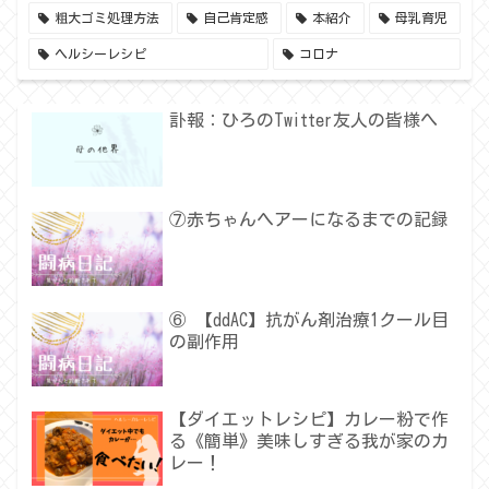
粗大ゴミ処理方法
自己肯定感
本紹介
母乳育児
ヘルシーレシピ
コロナ
訃報：ひろのTwitter友人の皆様へ
⑦赤ちゃんヘアーになるまでの記録
⑥ 【ddAC】抗がん剤治療1クール目
の副作用
【ダイエットレシピ】カレー粉で作
る《簡単》美味しすぎる我が家のカ
レー！