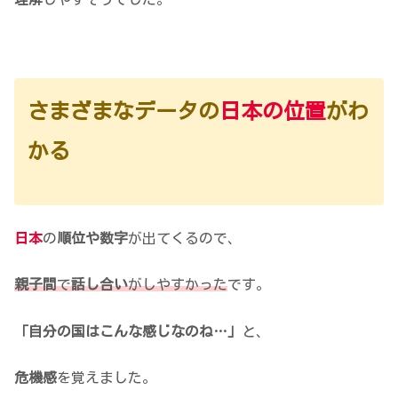
さまざまなデータの
日本の位置
がわ
かる
日本
の
順位や数字
が出てくるので、
親子間
で
話し合い
がしやすかった
です。
「自分の国はこんな感じなのね…」
と、
危機感
を覚えました。