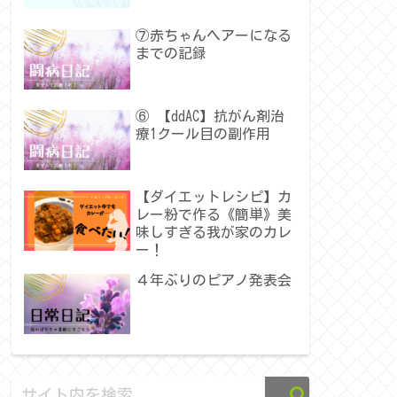
⑦赤ちゃんヘアーになる
までの記録
⑥ 【ddAC】抗がん剤治
療1クール目の副作用
【ダイエットレシピ】カ
レー粉で作る《簡単》美
味しすぎる我が家のカレ
ー！
４年ぶりのピアノ発表会