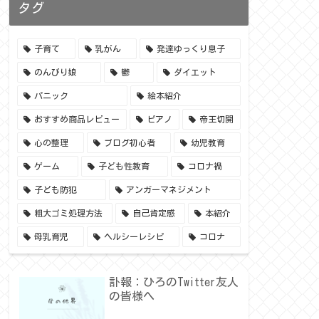
タグ
子育て
乳がん
発達ゆっくり息子
のんびり娘
鬱
ダイエット
パニック
絵本紹介
おすすめ商品レビュー
ピアノ
帝王切開
心の整理
ブログ初心者
幼児教育
ゲーム
子ども性教育
コロナ禍
子ども防犯
アンガーマネジメント
粗大ゴミ処理方法
自己肯定感
本紹介
母乳育児
ヘルシーレシピ
コロナ
訃報：ひろのTwitter友人
の皆様へ