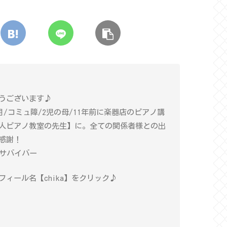
うございます♪
年目/コミュ障/2児の母/11年前に楽器店のピアノ講
人ピアノ教室の先生】に。全ての関係者様との出
感謝！
癌サバイバー
ィール名【chika】をクリック♪