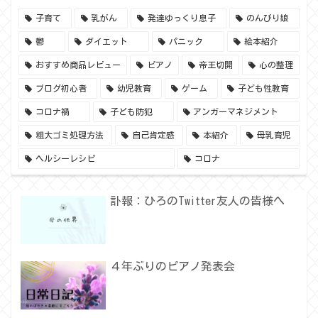
子育て
乳がん
発達ゆっくり息子
のんびり娘
鬱
ダイエット
パニック
絵本紹介
おすすめ商品レビュー
ピアノ
帝王切開
心の整理
ブログ初心者
幼児教育
ゲーム
子ども性教育
コロナ禍
子ども防犯
アンガーマネジメント
粗大ゴミ処理方法
自己肯定感
本紹介
母乳育児
ヘルシーレシピ
コロナ
訃報：ひろのTwitter友人の皆様へ
４年ぶりのピアノ発表会