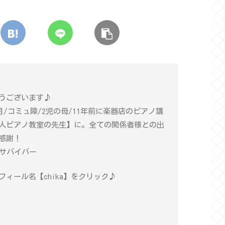
うございます♪
年目/コミュ障/2児の母/11年前に楽器店のピアノ講
人ピアノ教室の先生】に。全ての関係者様との出
感謝！
癌サバイバー
ィール名【chika】をクリック♪