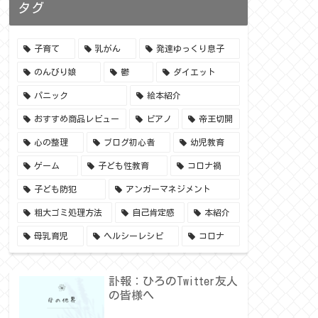
タグ
子育て
乳がん
発達ゆっくり息子
のんびり娘
鬱
ダイエット
パニック
絵本紹介
おすすめ商品レビュー
ピアノ
帝王切開
心の整理
ブログ初心者
幼児教育
ゲーム
子ども性教育
コロナ禍
子ども防犯
アンガーマネジメント
粗大ゴミ処理方法
自己肯定感
本紹介
母乳育児
ヘルシーレシピ
コロナ
訃報：ひろのTwitter友人
の皆様へ