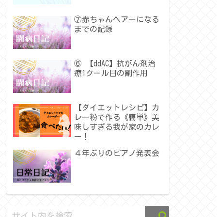
⑦赤ちゃんヘアーになる
までの記録
⑥ 【ddAC】抗がん剤治
療1クール目の副作用
【ダイエットレシピ】カ
レー粉で作る《簡単》美
味しすぎる我が家のカレ
ー！
４年ぶりのピアノ発表会