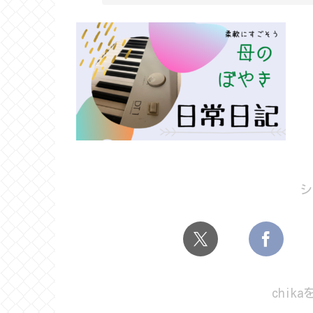
シ
chik