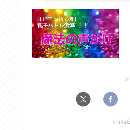
シ
chik