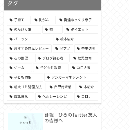
タグ
子育て
乳がん
発達ゆっくり息子
のんびり娘
鬱
ダイエット
パニック
絵本紹介
おすすめ商品レビュー
ピアノ
帝王切開
心の整理
ブログ初心者
幼児教育
ゲーム
子ども性教育
コロナ禍
子ども防犯
アンガーマネジメント
粗大ゴミ処理方法
自己肯定感
本紹介
母乳育児
ヘルシーレシピ
コロナ
訃報：ひろのTwitter友人
の皆様へ