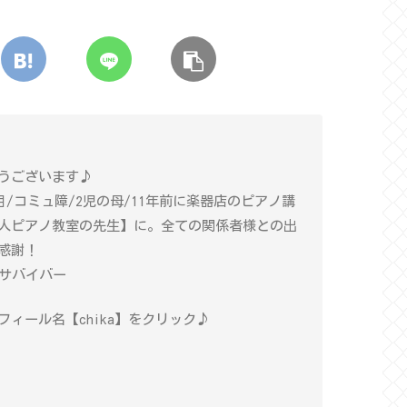
うございます♪
年目/コミュ障/2児の母/11年前に楽器店のピアノ講
人ピアノ教室の先生】に。全ての関係者様との出
感謝！
癌サバイバー
ィール名【chika】をクリック♪