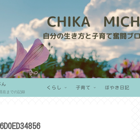
がん
くらし
子育て
ぼやき日記
現在までの記録
6D0ED34856