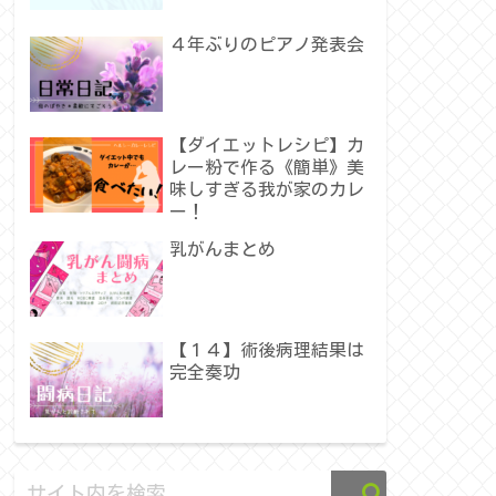
４年ぶりのピアノ発表会
【ダイエットレシピ】カ
レー粉で作る《簡単》美
味しすぎる我が家のカレ
ー！
乳がんまとめ
【１４】術後病理結果は
完全奏功