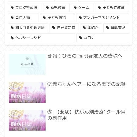
ブログ初心者
幼児教育
ゲーム
子ども性教育
コロナ禍
子ども防犯
アンガーマネジメント
粗大ゴミ処理方法
自己肯定感
本紹介
母乳育児
ヘルシーレシピ
コロナ
訃報：ひろのTwitter友人の皆様へ
⑦赤ちゃんヘアーになるまでの記録
⑥ 【ddAC】抗がん剤治療1クール目
の副作用