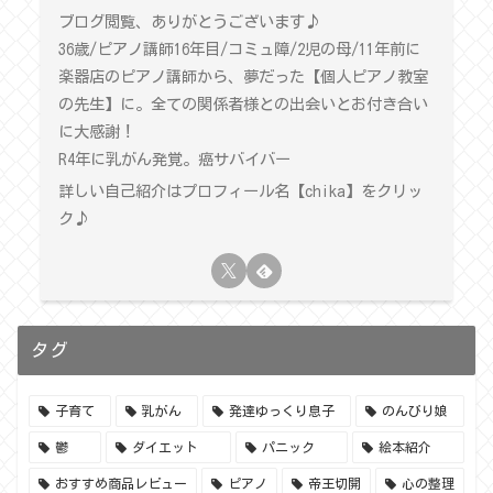
ブログ閲覧、ありがとうございます♪
36歳/ピアノ講師16年目/コミュ障/2児の母/11年前に
楽器店のピアノ講師から、夢だった【個人ピアノ教室
の先生】に。全ての関係者様との出会いとお付き合い
に大感謝！
R4年に乳がん発覚。癌サバイバー
詳しい自己紹介はプロフィール名【chika】をクリッ
ク♪
タグ
子育て
乳がん
発達ゆっくり息子
のんびり娘
鬱
ダイエット
パニック
絵本紹介
おすすめ商品レビュー
ピアノ
帝王切開
心の整理