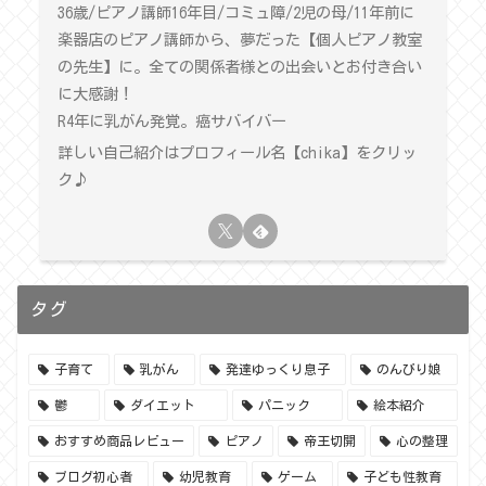
36歳/ピアノ講師16年目/コミュ障/2児の母/11年前に
楽器店のピアノ講師から、夢だった【個人ピアノ教室
の先生】に。全ての関係者様との出会いとお付き合い
に大感謝！
R4年に乳がん発覚。癌サバイバー
詳しい自己紹介はプロフィール名【chika】をクリッ
ク♪
タグ
子育て
乳がん
発達ゆっくり息子
のんびり娘
鬱
ダイエット
パニック
絵本紹介
おすすめ商品レビュー
ピアノ
帝王切開
心の整理
ブログ初心者
幼児教育
ゲーム
子ども性教育