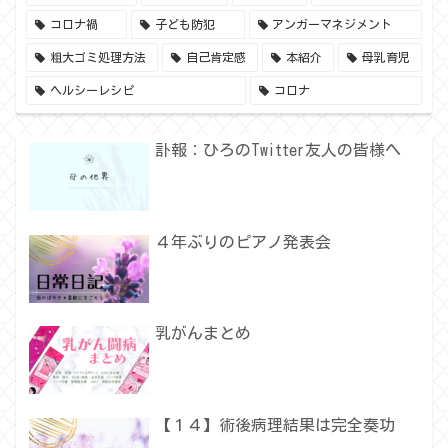
コロナ禍
子ども防犯
アンガーマネジメント
粗大ゴミ処理方法
自己肯定感
本紹介
母乳育児
ヘルシーレシピ
コロナ
訃報：ひろのTwitter友人の皆様へ
４年ぶりのピアノ発表会
乳がんまとめ
【１４】術後病理結果は完全奏功