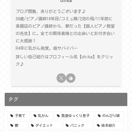
chika
ブログ閲覧、ありがとうございます♪
36歳/ピアノ講師16年目/コミュ障/2児の母/11年前に
楽器店のピアノ講師から、夢だった【個人ピアノ教室
の先生】に。全ての関係者様との出会いとお付き合い
に大感謝！
R4年に乳がん発覚。癌サバイバー
詳しい自己紹介はプロフィール名【chika】をクリッ
ク♪
タグ
子育て
乳がん
発達ゆっくり息子
のんびり娘
鬱
ダイエット
パニック
絵本紹介