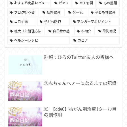
おすすめ商品レビュー
ピアノ
帝王切開
心の整理
ブログ初心者
幼児教育
ゲーム
子ども性教育
コロナ禍
子ども防犯
アンガーマネジメント
粗大ゴミ処理方法
自己肯定感
本紹介
母乳育児
ヘルシーレシピ
コロナ
訃報：ひろのTwitter友人の皆様へ
⑦赤ちゃんヘアーになるまでの記録
⑥ 【ddAC】抗がん剤治療1クール目
の副作用