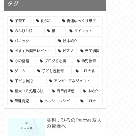
タグ
子育て
乳がん
発達ゆっくり息子
のんびり娘
鬱
ダイエット
パニック
絵本紹介
おすすめ商品レビュー
ピアノ
帝王切開
心の整理
ブログ初心者
幼児教育
ゲーム
子ども性教育
コロナ禍
子ども防犯
アンガーマネジメント
粗大ゴミ処理方法
自己肯定感
本紹介
母乳育児
ヘルシーレシピ
コロナ
訃報：ひろのTwitter友人
の皆様へ