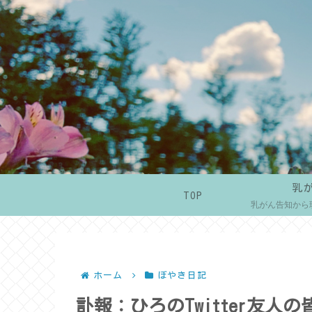
乳
TOP
乳がん告知から
ホーム
ぼやき日記
訃報：ひろのTwitter友人の