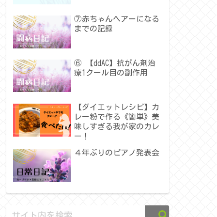
⑦赤ちゃんヘアーになる
までの記録
⑥ 【ddAC】抗がん剤治
療1クール目の副作用
【ダイエットレシピ】カ
レー粉で作る《簡単》美
味しすぎる我が家のカレ
ー！
４年ぶりのピアノ発表会