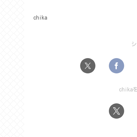
chika
シ
chik