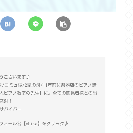
うございます♪
年目/コミュ障/2児の母/11年前に楽器店のピアノ講
人ピアノ教室の先生】に。全ての関係者様との出
感謝！
癌サバイバー
ィール名【chika】をクリック♪