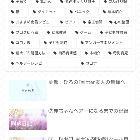
子育て
乳がん
発達ゆっくり息子
のんびり娘
鬱
ダイエット
パニック
絵本紹介
おすすめ商品レビュー
ピアノ
帝王切開
心の整理
ブログ初心者
幼児教育
ゲーム
子ども性教育
コロナ禍
子ども防犯
アンガーマネジメント
粗大ゴミ処理方法
自己肯定感
本紹介
母乳育児
ヘルシーレシピ
コロナ
訃報：ひろのTwitter友人の皆様へ
⑦赤ちゃんヘアーになるまでの記録
⑥ 【ddAC】抗がん剤治療1クール目