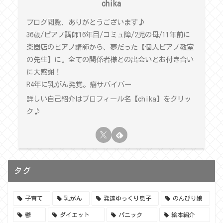
chika
ブログ閲覧、ありがとうございます♪
36歳/ピアノ講師16年目/コミュ障/2児の母/11年前に
楽器店のピアノ講師から、夢だった【個人ピアノ教室
の先生】に。全ての関係者様との出会いとお付き合い
に大感謝！
R4年に乳がん発覚。癌サバイバー
詳しい自己紹介はプロフィール名【chika】をクリッ
ク♪
タグ
子育て
乳がん
発達ゆっくり息子
のんびり娘
鬱
ダイエット
パニック
絵本紹介