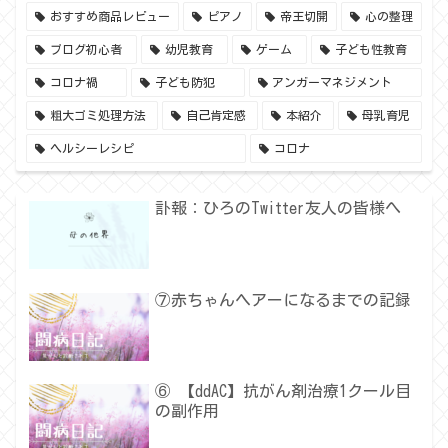
おすすめ商品レビュー
ピアノ
帝王切開
心の整理
ブログ初心者
幼児教育
ゲーム
子ども性教育
コロナ禍
子ども防犯
アンガーマネジメント
粗大ゴミ処理方法
自己肯定感
本紹介
母乳育児
ヘルシーレシピ
コロナ
訃報：ひろのTwitter友人の皆様へ
⑦赤ちゃんヘアーになるまでの記録
⑥ 【ddAC】抗がん剤治療1クール目
の副作用