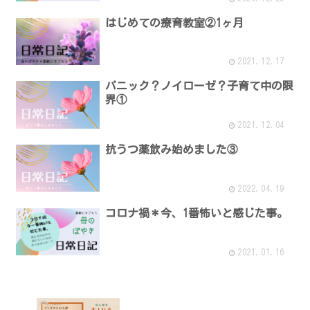
はじめての療育教室②1ヶ月
2021.12.17
パニック？ノイローゼ？子育て中の限
界①
2021.12.04
抗うつ薬飲み始めました③
2022.04.19
コロナ禍＊今、1番怖いと感じた事。
2021.01.16