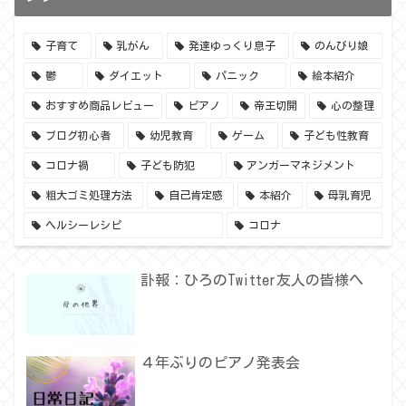
子育て
乳がん
発達ゆっくり息子
のんびり娘
鬱
ダイエット
パニック
絵本紹介
おすすめ商品レビュー
ピアノ
帝王切開
心の整理
ブログ初心者
幼児教育
ゲーム
子ども性教育
コロナ禍
子ども防犯
アンガーマネジメント
粗大ゴミ処理方法
自己肯定感
本紹介
母乳育児
ヘルシーレシピ
コロナ
訃報：ひろのTwitter友人の皆様へ
４年ぶりのピアノ発表会