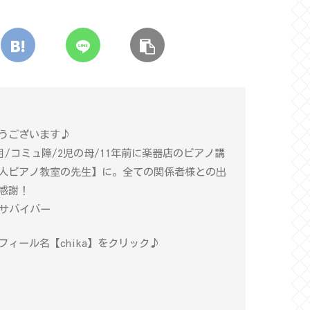
うございます♪
年目/コミュ障/2児の母/11年前に楽器店のピアノ講
人ピアノ教室の先生】に。全ての関係者様との出
感謝！
癌サバイバー
ィール名【chika】をクリック♪