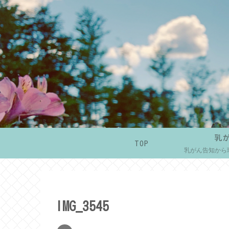
乳
TOP
乳がん告知から
IMG_3545