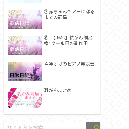
⑦赤ちゃんヘアーになる
までの記録
⑥ 【ddAC】抗がん剤治
療1クール目の副作用
４年ぶりのピアノ発表会
乳がんまとめ