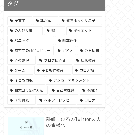
タグ
子育て
乳がん
発達ゆっくり息子
のんびり娘
鬱
ダイエット
パニック
絵本紹介
おすすめ商品レビュー
ピアノ
帝王切開
心の整理
ブログ初心者
幼児教育
ゲーム
子ども性教育
コロナ禍
子ども防犯
アンガーマネジメント
粗大ゴミ処理方法
自己肯定感
本紹介
母乳育児
ヘルシーレシピ
コロナ
訃報：ひろのTwitter友人
の皆様へ