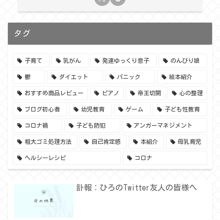
タグ
子育て
乳がん
発達ゆっくり息子
のんびり娘
鬱
ダイエット
パニック
絵本紹介
おすすめ商品レビュー
ピアノ
帝王切開
心の整理
ブログ初心者
幼児教育
ゲーム
子ども性教育
コロナ禍
子ども防犯
アンガーマネジメント
粗大ゴミ処理方法
自己肯定感
本紹介
母乳育児
ヘルシーレシピ
コロナ
訃報：ひろのTwitter友人の皆様へ