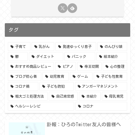
タグ
子育て
乳がん
発達ゆっくり息子
のんびり娘
鬱
ダイエット
パニック
絵本紹介
おすすめ商品レビュー
ピアノ
帝王切開
心の整理
ブログ初心者
幼児教育
ゲーム
子ども性教育
コロナ禍
子ども防犯
アンガーマネジメント
粗大ゴミ処理方法
自己肯定感
本紹介
母乳育児
ヘルシーレシピ
コロナ
訃報：ひろのTwitter友人の皆様へ