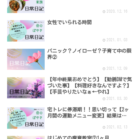
2020.12.16
女性でいられる時間
2021.01.03
パニック？ノイローゼ？子育て中の限
界②
2021.12.09
【年中終業おめでとう】【勧誘DMで気
づいた事】【料理好きなんですよ？】
【手芸やりたいなぁ←やれ】
2021.03.30
宅トレに停滞期！！思い切って【2ヶ
月間の運動メニュー変更】結果は…
2021.02.13
はじめての療育教室②1ヶ月